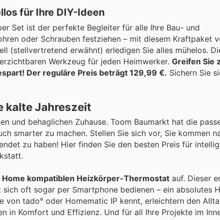
los für Ihre DIY-Ideen
Set ist der perfekte Begleiter für alle Ihre Bau- und
hren oder Schrauben festziehen – mit diesem Kraftpaket v
 (stellvertretend erwähnt) erledigen Sie alles mühelos. Di
verzichtbaren Werkzeug für jeden Heimwerker.
Greifen Sie 
spart! Der reguläre Preis beträgt 129,99 €.
Sichern Sie si
 kalte Jahreszeit
en und behaglichen Zuhause. Toom Baumarkt hat die pass
auch smarter zu machen. Stellen Sie sich vor, Sie kommen 
det zu haben! Hier finden Sie den besten Preis für intelli
statt.
 Home kompatiblen Heizkörper-Thermostat
auf. Dieser e
 sich oft sogar per Smartphone bedienen – ein absolutes Hi
e von tado° oder Homematic IP kennt, erleichtern den Allt
n in Komfort und Effizienz. Und für all Ihre Projekte im Inn