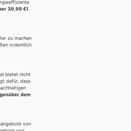
rgieeffiziente
über 39,99 €)
.
nter zu machen
ßen ordentlich
l bietet nicht
gt dafür, dass
nachhaltigen
gegenüber dem
ktangebote von
ngebote von