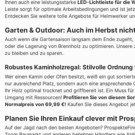
Ihnen auch eine leistungsstarke
LED-Lichtleiste für die 
Leiste sorgt für optimale Arbeitsbedingungen und ist jet
Entdecken Sie weitere tolle Angebote für Heimwerker u
Garten & Outdoor: Auch im Herbst nich
Auch wenn die Gartensaison langsam dem Ende zugeht, gi
oder die Lagerung von Brennholz zu optimieren. Unsere z
zu bleiben und zu sparen.
Robustes Kaminholzregal: Stilvolle Ordnung 
Wer einen Kamin oder Ofen besitzt, weiß ein gut sortiert
nur ausreichend Platz, sondern auch eine ansprechende Opt
Ihr Holz optimal trocknet und griffbereit ist. Ein Muss f
Umgang mit Ressourcen!
Profitieren Sie von diesem S
Normalpreis von 69,99 €!
Kaufen Sie dieses Angebot jetz
Planen Sie Ihren Einkauf clever mit Pro
Auf der Jagd nach den besten Angeboten? ProspekteFinder
Toom Baumarkt und anderen beliebten Händlern wie Ald