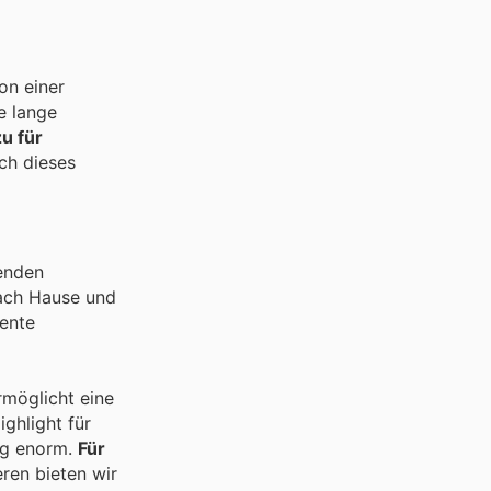
on einer
e lange
zu für
ch dieses
enden
nach Hause und
gente
rmöglicht eine
ghlight für
ag enorm.
Für
eren bieten wir