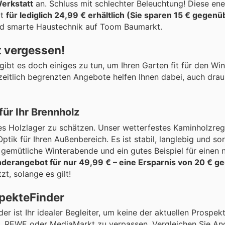
Werkstatt
an. Schluss mit schlechter Beleuchtung! Diese ene
zt
für lediglich 24,99 € erhältlich (Sie sparen 15 € gegen
nd smarte Haustechnik auf Toom Baumarkt.
t vergessen!
bt es doch einiges zu tun, um Ihren Garten fit für den Wi
eitlich begrenzten Angebote helfen Ihnen dabei, auch drau
für Ihr Brennholz
es Holzlager zu schätzen. Unser wetterfestes Kaminholzrega
ik für Ihren Außenbereich. Es ist stabil, langlebig und sor
ür gemütliche Winterabende und ein gutes Beispiel für einen 
onderangebot für nur 49,99 € – eine Ersparnis von 20 € 
t, solange es gilt!
spekteFinder
 ist Ihr idealer Begleiter, um keine der aktuellen Prospe
i, REWE oder MediaMarkt zu verpassen. Vergleichen Sie A