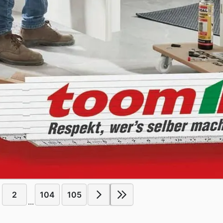
2
104
105
...