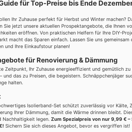
uide für Top-Preise bis Ende Dezember
llen Ihr Zuhause perfekt für Herbst und Winter machen? D
n Sie jetzt unsere aktuellen Prospektangebote, die Ihnen 
keiten eröffnen. Von praktischen Helfern für Ihre DIY-Proje
kt macht das Sparen einfach. Lassen Sie uns gemeinsam 
n und Ihre Einkaufstour planen!
Angebote für Renovierung & Dämmung
e Zeitpunkt, Ihr Zuhause energieeffizient und gemütlich zu 
– und das zu Preisen, die begeistern. Schnäppchenjäger su
nge halten.
t
chwertiges Isolierband-Set schützt zuverlässig vor Kälte, 
mierung Ihrer Dämmung, damit die Wärme drinnen bleibt. Dies
d Nachhaltigkeit legen.
Zum Spezialpreis von nur 9,99 € –
€!
Sichern Sie sich dieses Angebot, bevor es vergriffen ist!