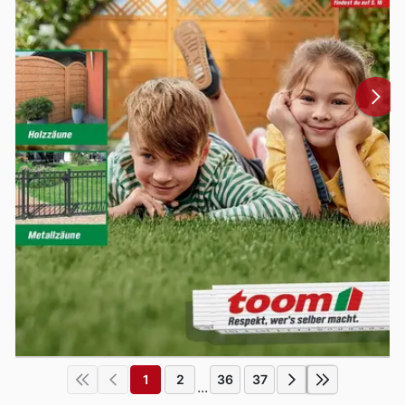
1
2
36
37
...