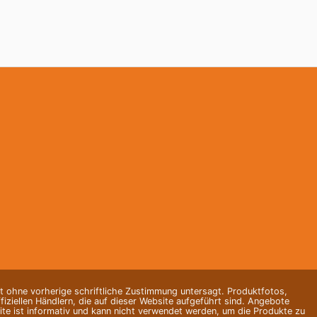
st ohne vorherige schriftliche Zustimmung untersagt. Produktfotos,
ziellen Händlern, die auf dieser Website aufgeführt sind. Angebote
te ist informativ und kann nicht verwendet werden, um die Produkte zu