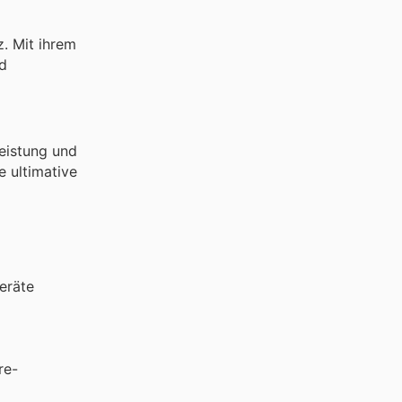
z. Mit ihrem
nd
Leistung und
e ultimative
eräte
re-