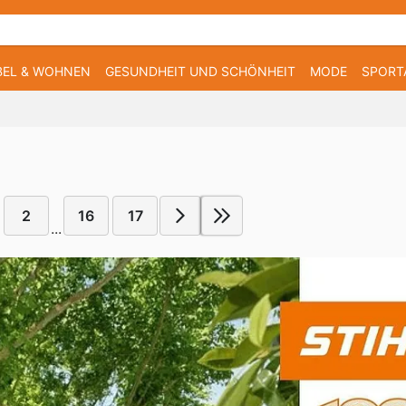
EL & WOHNEN
GESUNDHEIT UND SCHÖNHEIT
MODE
SPORT
2
16
17
...