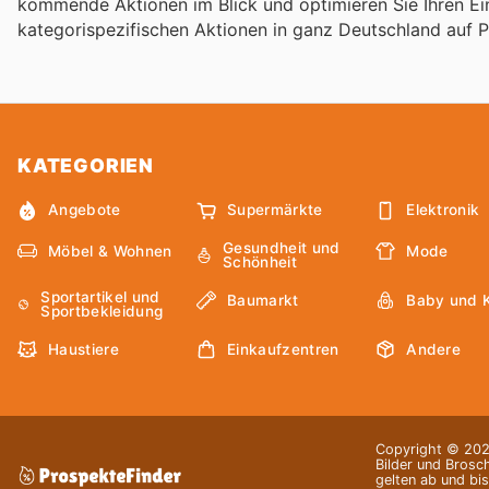
kommende Aktionen im Blick und optimieren Sie Ihren Ei
kategorispezifischen Aktionen in ganz Deutschland auf 
KATEGORIEN
Angebote
Supermärkte
Elektronik
Gesundheit und
Möbel & Wohnen
Mode
Schönheit
Sportartikel und
Baumarkt
Baby und 
Sportbekleidung
Haustiere
Einkaufzentren
Andere
Copyright © 2026
Bilder und Brosc
gelten ab und bi