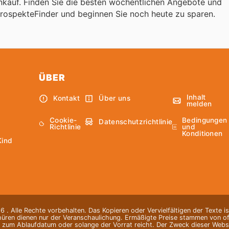
nkauf. Finden Sie die besten wöchentlichen Angebote und
ProspekteFinder und beginnen Sie noch heute zu sparen.
ÜBER
Inhalt
Kontakt
Über uns
melden
Cookie-
Bedingungen
Datenschutzrichtlinie
Richtlinie
und
Konditionen
Kind
 . Alle Rechte vorbehalten. Das Kopieren oder Vervielfältigen der Texte i
hüren dienen nur der Veranschaulichung. Ermäßigte Preise stammen von offi
s zum Ablaufdatum oder solange der Vorrat reicht. Der Zweck dieser Websi