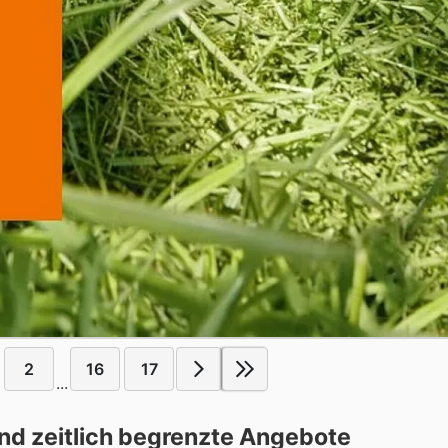
2
16
17
...
nd zeitlich begrenzte Angebote