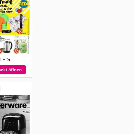
ieferung
e Möbel
 von
.
u
ng in
hrend
bei der
n
TEDi
ekt öffnen