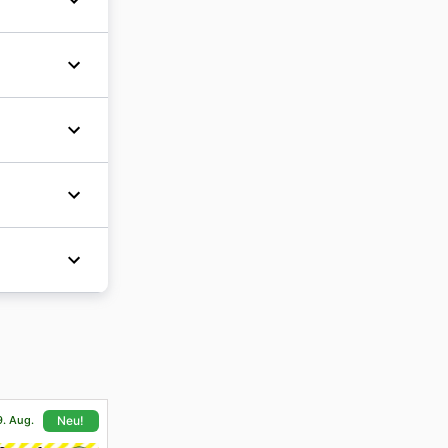
äßig auf
Laufe der
 am Black
rken in
zu
n und
 nicht
men
ppchen.
 an
 stolz
ieren.
en und
esten
fizielle
für die
serlebnis
sen.
alles,
für jeden
Sie uns
Vielfalt
ken Sie
en, um
d
Sie jetzt
ren, die
oßartigen
gorien
9. Aug.
Neu!
e-