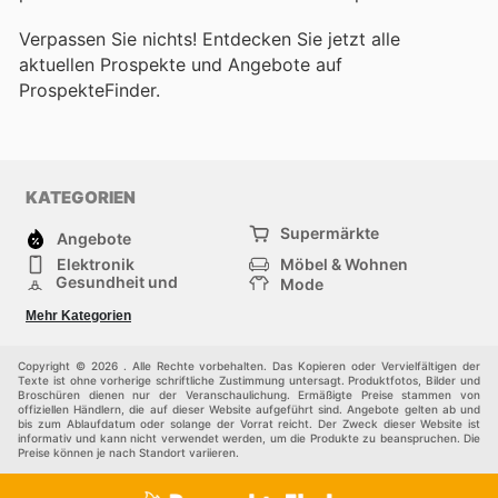
Verpassen Sie nichts! Entdecken Sie jetzt alle
aktuellen Prospekte und Angebote auf
ProspekteFinder.
KATEGORIEN
Supermärkte
Angebote
Elektronik
Möbel & Wohnen
Gesundheit und
Mode
Schönheit
Sportartikel und
Baumarkt
Mehr Kategorien
Sportbekleidung
Baby und Kind
Haustiere
Einkaufzentren
Andere
Copyright © 2026 . Alle Rechte vorbehalten. Das Kopieren oder Vervielfältigen der
Texte ist ohne vorherige schriftliche Zustimmung untersagt. Produktfotos, Bilder und
Broschüren dienen nur der Veranschaulichung. Ermäßigte Preise stammen von
offiziellen Händlern, die auf dieser Website aufgeführt sind. Angebote gelten ab und
bis zum Ablaufdatum oder solange der Vorrat reicht. Der Zweck dieser Website ist
informativ und kann nicht verwendet werden, um die Produkte zu beanspruchen. Die
Preise können je nach Standort variieren.