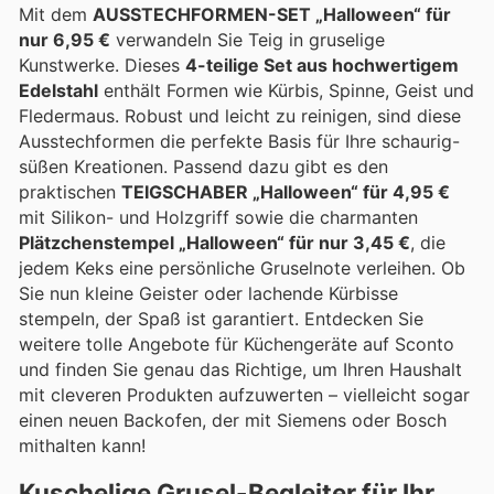
Mit dem
AUSSTECHFORMEN-SET „Halloween“ für
nur 6,95 €
verwandeln Sie Teig in gruselige
Kunstwerke. Dieses
4-teilige Set aus hochwertigem
Edelstahl
enthält Formen wie Kürbis, Spinne, Geist und
Fledermaus. Robust und leicht zu reinigen, sind diese
Ausstechformen die perfekte Basis für Ihre schaurig-
süßen Kreationen. Passend dazu gibt es den
praktischen
TEIGSCHABER „Halloween“ für 4,95 €
mit Silikon- und Holzgriff sowie die charmanten
Plätzchenstempel „Halloween“ für nur 3,45 €
, die
jedem Keks eine persönliche Gruselnote verleihen. Ob
Sie nun kleine Geister oder lachende Kürbisse
stempeln, der Spaß ist garantiert. Entdecken Sie
weitere tolle Angebote für Küchengeräte auf Sconto
und finden Sie genau das Richtige, um Ihren Haushalt
mit cleveren Produkten aufzuwerten – vielleicht sogar
einen neuen Backofen, der mit Siemens oder Bosch
mithalten kann!
Kuschelige Grusel-Begleiter für Ihr