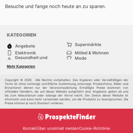
Besuche
und fange noch heute an zu sparen.
KATEGORIEN
Supermärkte
Angebote
Elektronik
Möbel & Wohnen
Gesundheit und
Mode
Schönheit
Sportartikel und
Baumarkt
Mehr Kategorien
Sportbekleidung
Baby und Kind
Haustiere
Einkaufzentren
Andere
Copyright © 2026 . Alle Rechte vorbehalten. Das Kopieren oder Vervielfältigen der
Texte ist ohne vorherige schriftliche Zustimmung untersagt. Produktfotos, Bilder und
Broschüren dienen nur der Veranschaulichung. Ermäßigte Preise stammen von
offiziellen Händlern, die auf dieser Website aufgeführt sind. Angebote gelten ab und
bis zum Ablaufdatum oder solange der Vorrat reicht. Der Zweck dieser Website ist
informativ und kann nicht verwendet werden, um die Produkte zu beanspruchen. Die
Preise können je nach Standort variieren.
Kontakt
Über uns
Inhalt melden
Cookie-Richtlinie