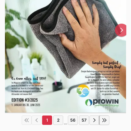
1
2
56
57
...