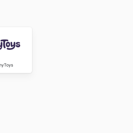
myToys