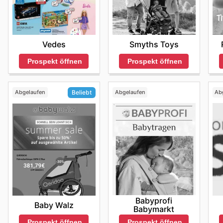
jetzt online und lassen Sie Ihr Kind spielerisch lernen.
Einkaufen zu attraktiven Konditionen.
Das Babybett sorgt für einen ruhigen und erholsamen
auf unserer Website [URL] und schaffen Sie eine gemü
Smyths Toys
Vedes
Prospekt öffnen
Prospekt öffnen
Abgelaufen
Abgelaufen
Ab
Beliebt
Babyprofi
Baby Walz
Babymarkt
Prospekt öffnen
Prospekt öffnen