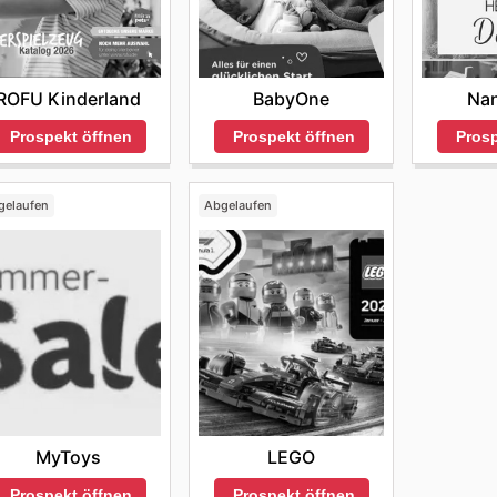
 Schlaf Ihres Babys. Entdecken Sie unsere Auswahl an Baby
tliche Schlafumgebung für Ihr Kleines.
ROFU Kinderland
BabyOne
Na
Prospekt öffnen
Prospekt öffnen
Prosp
gelaufen
Abgelaufen
MyToys
LEGO
Prospekt öffnen
Prospekt öffnen