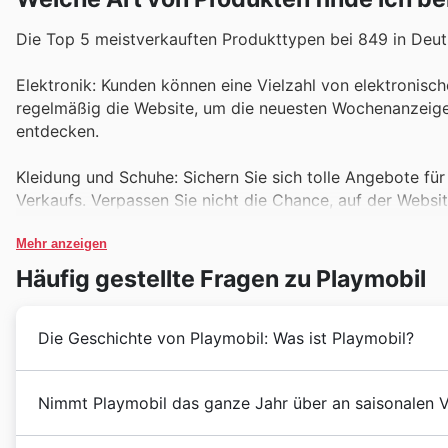
Die Top 5 meistverkauften Produkttypen bei 849 in Deut
Elektronik: Kunden können eine Vielzahl von elektronisc
regelmäßig die Website, um die neuesten Wochenanzeige
entdecken.
Kleidung und Schuhe: Sichern Sie sich tolle Angebote f
Verkaufs. Verpassen Sie nicht die Chance, auf der Webs
Mehr anzeigen
Haushaltsgeräte: Finden Sie hochwertige Haushaltsgeräte
auf die aktuellen Angebote in den wöchentlichen Anzeig
Häufig gestellte Fragen zu Playmobil
Schönheitsprodukte: Entdecken Sie eine Vielzahl von Sc
Die Geschichte von Playmobil: Was ist Playmobil?
nicht die Gelegenheit, tolle Schnäppchen und Deals zu f
Spielzeug: Kaufen Sie beliebte Spielzeugartikel zu ermäß
Deutschland hat eine reiche Geschichte, die bis in di
Nimmt Playmobil das ganze Jahr über an saisonalen V
Suche nach großartigen Angeboten und Rabatten, die auf
Heiligen Römischen Reiches im Jahr 962 und dem Begin
wichtige Momente erlebt. Während des Zweiten Weltkri