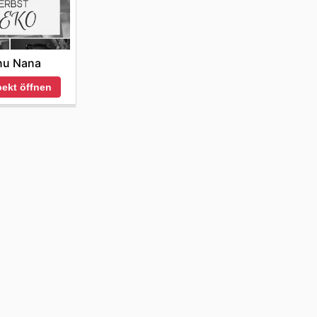
betten
nu Nana
ekt öffnen