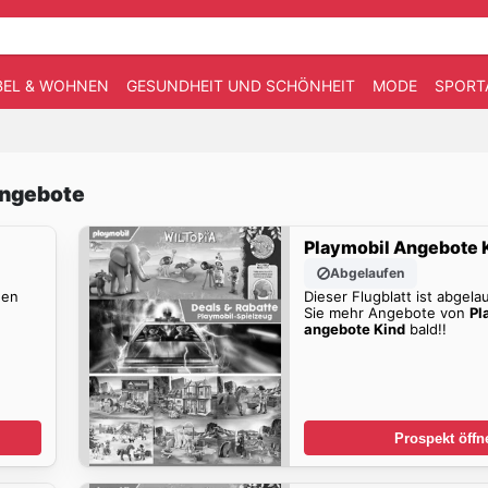
EL & WOHNEN
GESUNDHEIT UND SCHÖNHEIT
MODE
SPORT
Angebote
Playmobil Angebote 
Abgelaufen
den
Dieser Flugblatt ist abgela
Sie mehr Angebote von
Pl
angebote Kind
bald!!
Prospekt öffn