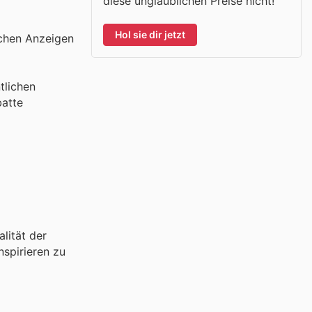
diese unglaublichen Preise nicht!
Hol sie dir jetzt
ichen Anzeigen
tlichen
batte
lität der
nspirieren zu