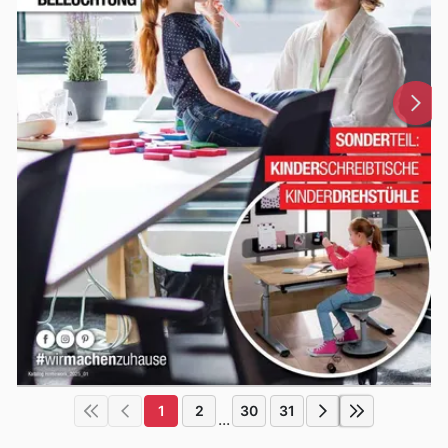
1
2
30
31
...