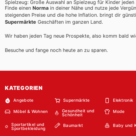
Spielzeug: Große Auswahl an Spielzeug für Kinder jeden 
Finde einen
Norma
in deiner Nähe und nutze jede Vergün
steigenden Preise und die hohe Inflation.
bringt dir güns
Supermärkte
Geschäften im ganzen Land.
Wir haben jeden Tag neue Prospekte, also komm bald w
Besuche
und fange noch heute an zu sparen.
KATEGORIEN
Angebote
Supermärkte
Elektronik
Gesundheit und
Möbel & Wohnen
Mode
Schönheit
Sportartikel und
Baumarkt
Baby und 
Sportbekleidung