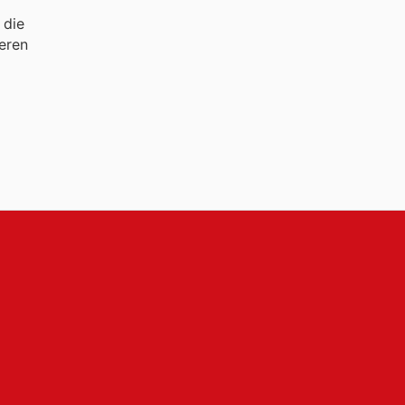
 die
eren