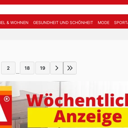
EL & WOHNEN
GESUNDHEIT UND SCHÖNHEIT
MODE
SPORT
2
18
19
...