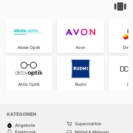
Abele Optik
Avon
Dm D
Aktiv Optik
Budni
Do
KATEGORIEN
Supermärkte
Angebote
Elektronik
Möbel & Wohnen