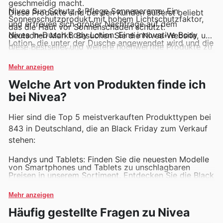
geschmeidig macht.
Nivea Sun Schutz & Pflege Sonnencreme: Ein
Diese Produkte sind bei den Kunden äußerst beliebt
Sonnenschutzprodukt mit hohem Lichtschutzfaktor,
und erfreuen sich großer Nachfrage auf dem
das die Haut vor Sonnenschäden schützt.
Nivea In-Dusch Body Lotion: Eine innovative Body
deutschen Markt. Besuchen Sie die Nivea-Website, um
Lotion, die unter der Dusche angewendet wird und die
diese Bestseller und weitere hochwertige Produkte zu
Haut intensiv pflegt.
entdecken und zu kaufen.
Nivea Cellular Anti-Age Hautperfektionierende Pflege:
Eine Anti-Aging-Gesichtscreme, die die Haut strafft
Mehr anzeigen
und Falten reduziert.
Welche Art von Produkten finde ich
Nivea Deo Roll-On: Ein effektives Deodorant, das
langanhaltenden Schutz vor unangenehmem
bei Nivea?
Körpergeruch bietet.
Hier sind die Top 5 meistverkauften Produkttypen bei
843 in Deutschland, die an Black Friday zum Verkauf
stehen:
Handys und Tablets: Finden Sie die neuesten Modelle
von Smartphones und Tablets zu unschlagbaren
Preisen in unserem Sortiment. Entdecken Sie die Black
Friday-Angebote in unserem aktuellen
Wochenprospekt.
Mehr anzeigen
Mode und Accessoires: Stöbern Sie durch unsere
große Auswahl an modischer Kleidung und trendy
Häufig gestellte Fragen zu Nivea
Accessoires für Damen, Herren und Kinder. Nutzen Sie
die Rabatte und Deals in unseren Katalogen.