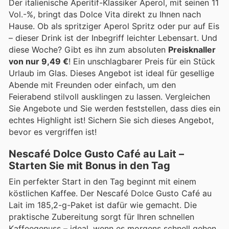
Der italienische Aperitif-Klassiker Aperol, mit seinen 11
Vol.-%, bringt das Dolce Vita direkt zu Ihnen nach
Hause. Ob als spritziger Aperol Spritz oder pur auf Eis
– dieser Drink ist der Inbegriff leichter Lebensart. Und
diese Woche? Gibt es ihn zum absoluten
Preisknaller
von nur 9,49 €
! Ein unschlagbarer Preis für ein Stück
Urlaub im Glas. Dieses Angebot ist ideal für gesellige
Abende mit Freunden oder einfach, um den
Feierabend stilvoll ausklingen zu lassen. Vergleichen
Sie Angebote und Sie werden feststellen, dass dies ein
echtes Highlight ist! Sichern Sie sich dieses Angebot,
bevor es vergriffen ist!
Nescafé Dolce Gusto Café au Lait –
Starten Sie mit Bonus in den Tag
Ein perfekter Start in den Tag beginnt mit einem
köstlichen Kaffee. Der Nescafé Dolce Gusto Café au
Lait im 185,2-g-Paket ist dafür wie gemacht. Die
praktische Zubereitung sorgt für Ihren schnellen
Kaffeegenuss – ideal, wenn es morgens schnell gehen