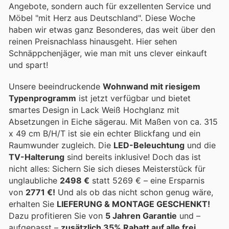
Angebote, sondern auch für exzellenten Service und
Möbel "mit Herz aus Deutschland". Diese Woche
haben wir etwas ganz Besonderes, das weit über den
reinen Preisnachlass hinausgeht. Hier sehen
Schnäppchenjäger, wie man mit uns clever einkauft
und spart!
Unsere beeindruckende
Wohnwand mit riesigem
Typenprogramm
ist jetzt verfügbar und bietet
smartes Design in Lack Weiß Hochglanz mit
Absetzungen in Eiche sägerau. Mit Maßen von ca. 315
x 49 cm B/H/T ist sie ein echter Blickfang und ein
Raumwunder zugleich. Die
LED-Beleuchtung
und die
TV-Halterung
sind bereits inklusive! Doch das ist
nicht alles: Sichern Sie sich dieses Meisterstück für
unglaubliche
2498 €
statt 5269 € – eine Ersparnis
von
2771 €!
Und als ob das nicht schon genug wäre,
erhalten Sie
LIEFERUNG & MONTAGE GESCHENKT!
Dazu profitieren Sie von
5 Jahren Garantie
und –
aufgepasst –
zusätzlich 35% Rabatt auf alle frei