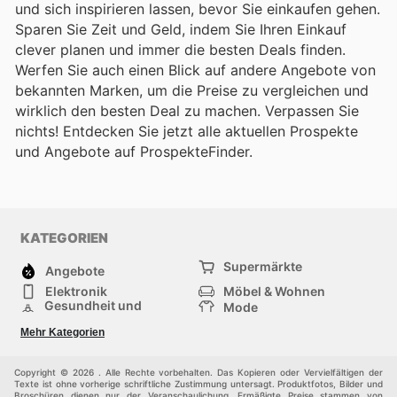
und sich inspirieren lassen, bevor Sie einkaufen gehen.
Sparen Sie Zeit und Geld, indem Sie Ihren Einkauf
clever planen und immer die besten Deals finden.
Werfen Sie auch einen Blick auf andere Angebote von
bekannten Marken, um die Preise zu vergleichen und
wirklich den besten Deal zu machen. Verpassen Sie
nichts! Entdecken Sie jetzt alle aktuellen Prospekte
und Angebote auf ProspekteFinder.
KATEGORIEN
Supermärkte
Angebote
Elektronik
Möbel & Wohnen
Gesundheit und
Mode
Schönheit
Sportartikel und
Baumarkt
Mehr Kategorien
Sportbekleidung
Baby und Kind
Haustiere
Einkaufzentren
Andere
Copyright © 2026 . Alle Rechte vorbehalten. Das Kopieren oder Vervielfältigen der
Texte ist ohne vorherige schriftliche Zustimmung untersagt. Produktfotos, Bilder und
Broschüren dienen nur der Veranschaulichung. Ermäßigte Preise stammen von