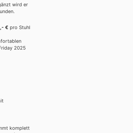
gänzt wird er
Runden.
,- €
pro Stuhl
mfortablen
 Friday 2025
it
ommt komplett