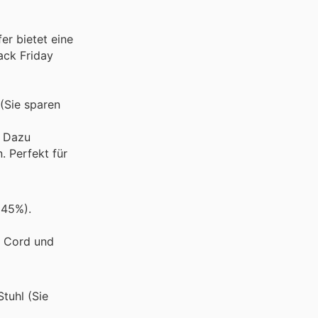
r bietet eine
ack Friday
(Sie sparen
. Dazu
. Perfekt für
 45%).
n Cord und
tuhl (Sie