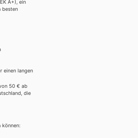
EK A+), ein
n besten
n
er einen langen
 von 50 € ab
tschland, die
n können: