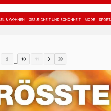
EL & WOHNEN
GESUNDHEIT UND SCHÖNHEIT
MODE
SPORT
2
10
11
...