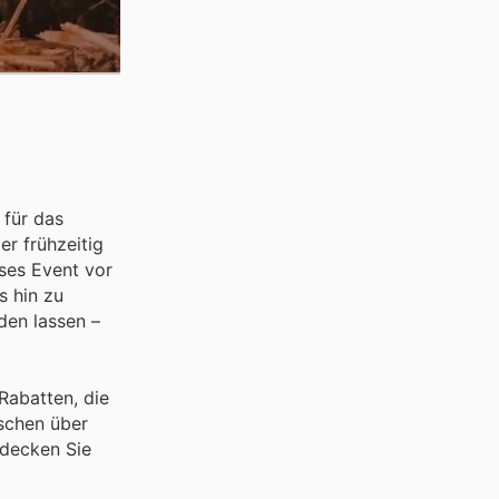
 für das
r frühzeitig
eses Event vor
s hin zu
den lassen –
Rabatten, die
ischen über
tdecken Sie