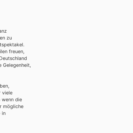
anz
en zu
tspektakel.
len freuen,
 Deutschland
e Gelegenheit,
ben,
 viele
h wenn die
er mögliche
 in