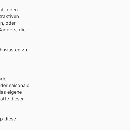
l in den
traktiven
n, oder
Gadgets, die
husiasten zu
oder
oder saisonale
das eigene
atte dieser
op diese