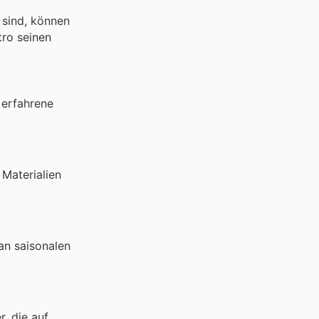
 sind, können
tro seinen
 erfahrene
 Materialien
an saisonalen
r, die auf