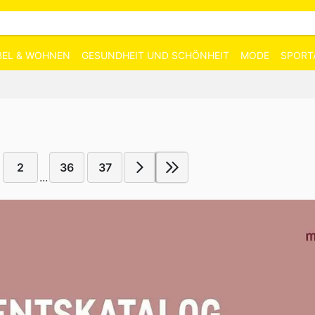
EL & WOHNEN
GESUNDHEIT UND SCHÖNHEIT
MODE
SPORT
2
36
37
...