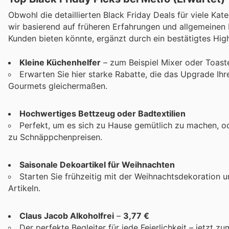
Obwohl die detaillierten Black Friday Deals für viele Ka
wir basierend auf früheren Erfahrungen und allgemeinen
Kunden bieten könnte, ergänzt durch ein bestätigtes High
Kleine Küchenhelfer
– zum Beispiel Mixer oder Toast
Erwarten Sie hier starke Rabatte, die das Upgrade Ih
Gourmets gleichermaßen.
Hochwertiges Bettzeug oder Badtextilien
Perfekt, um es sich zu Hause gemütlich zu machen, od
zu Schnäppchenpreisen.
Saisonale Dekoartikel für Weihnachten
Starten Sie frühzeitig mit der Weihnachtsdekoration u
Artikeln.
Claus Jacob Alkoholfrei
–
3,77 €
Der perfekte Begleiter für jede Feierlichkeit – jetzt zu