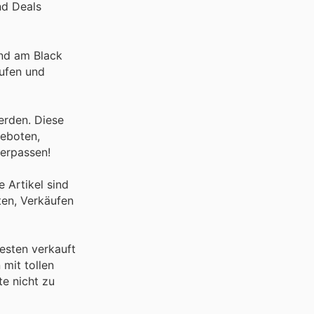
nd Deals
ind am Black
äufen und
erden. Diese
geboten,
erpassen!
 Artikel sind
ten, Verkäufen
esten verkauft
mit tollen
e nicht zu