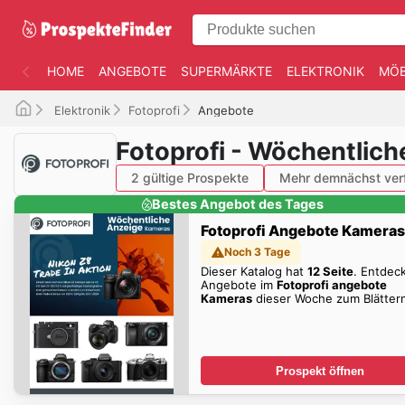
HOME
ANGEBOTE
SUPERMÄRKTE
ELEKTRONIK
MÖB
Elektronik
Fotoprofi
Angebote
Fotoprofi - Wöchentlich
2 gültige Prospekte
Mehr demnächst ver
Bestes Angebot des Tages
Fotoprofi Angebote Kameras
Noch 3 Tage
Dieser Katalog hat
12 Seite
. Entdec
Angebote im
Fotoprofi angebote
Kameras
dieser Woche zum Blätter
Prospekt öffnen