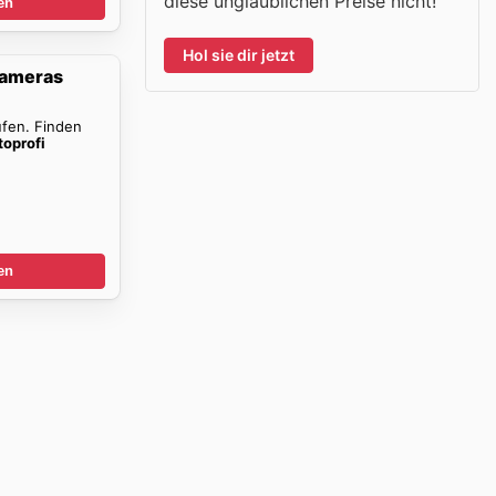
diese unglaublichen Preise nicht!
en
Hol sie dir jetzt
Kameras
ufen. Finden
toprofi
en