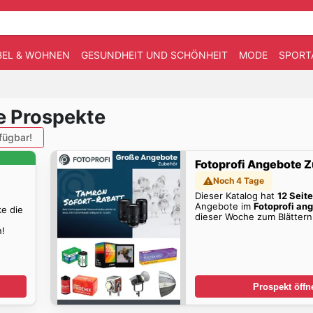
EL & WOHNEN
GESUNDHEIT UND SCHÖNHEIT
MODE
SPORT
e Prospekte
fügbar!
Fotoprofi Angebote 
Noch 4 Tage
Dieser Katalog hat
12 Seit
Angebote im
Fotoprofi an
ke die
dieser Woche zum Blättern
n!
Prospekt öffn