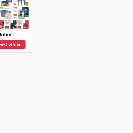
lobus
ekt öffnen