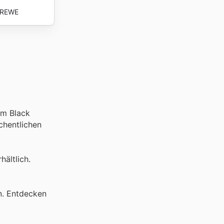
REWE
am Black
chentlichen
ältlich.
n. Entdecken