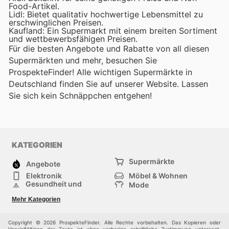
Food-Artikel.
Lidl: Bietet qualitativ hochwertige Lebensmittel zu
erschwinglichen Preisen.
Kaufland: Ein Supermarkt mit einem breiten Sortiment
und wettbewerbsfähigen Preisen.
Für die besten Angebote und Rabatte von all diesen
Supermärkten und mehr, besuchen Sie
ProspekteFinder! Alle wichtigen Supermärkte in
Deutschland finden Sie auf unserer Website. Lassen
Sie sich kein Schnäppchen entgehen!
KATEGORIEN
Supermärkte
Angebote
Elektronik
Möbel & Wohnen
Gesundheit und
Mode
Schönheit
Sportartikel und
Baumarkt
Mehr Kategorien
Sportbekleidung
Baby und Kind
Haustiere
Einkaufzentren
Andere
Copyright © 2026 ProspekteFinder. Alle Rechte vorbehalten. Das Kopieren oder
Vervielfältigen der Texte ist ohne vorherige schriftliche Zustimmung untersagt.