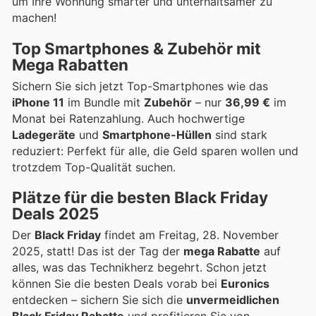
um Ihre Wohnung smarter und unterhaltsamer zu
machen!
Top Smartphones & Zubehör mit
Mega Rabatten
Sichern Sie sich jetzt Top-Smartphones wie das
iPhone 11
im Bundle mit
Zubehör
– nur
36,99 €
im
Monat bei Ratenzahlung. Auch hochwertige
Ladegeräte
und
Smartphone-Hüllen
sind stark
reduziert: Perfekt für alle, die Geld sparen wollen und
trotzdem Top-Qualität suchen.
Plätze für die besten Black Friday
Deals 2025
Der
Black Friday
findet am Freitag, 28. November
2025, statt! Das ist der Tag der
mega Rabatte
auf
alles, was das Technikherz begehrt. Schon jetzt
können Sie die besten Deals vorab bei
Euronics
entdecken – sichern Sie sich die
unvermeidlichen
Black Friday Rabatte
und profitieren Sie von