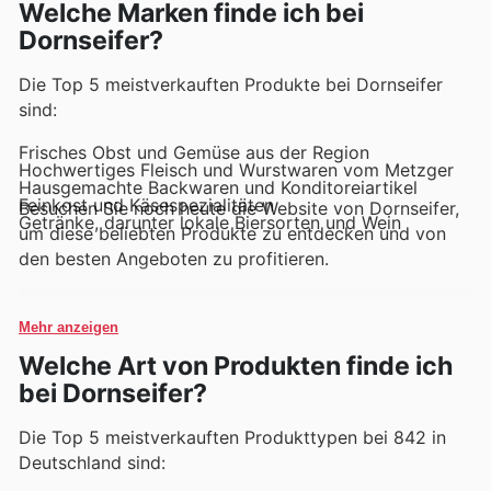
Welche Marken finde ich bei
Dornseifer?
Die Top 5 meistverkauften Produkte bei Dornseifer
sind:
Frisches Obst und Gemüse aus der Region
Hochwertiges Fleisch und Wurstwaren vom Metzger
Hausgemachte Backwaren und Konditoreiartikel
Feinkost und Käsespezialitäten
Besuchen Sie noch heute die Website von Dornseifer,
Getränke, darunter lokale Biersorten und Wein
um diese beliebten Produkte zu entdecken und von
den besten Angeboten zu profitieren.
Mehr anzeigen
Welche Art von Produkten finde ich
bei Dornseifer?
Die Top 5 meistverkauften Produkttypen bei 842 in
Deutschland sind: