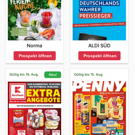
wir Ihnen, die offizielle Website zu überprüfen oder vor
dem Besuch den Laden zu kontaktieren. tolle Angebote
für Sommermode, Bademode und Outdoor-Artikel an.
Kunden können sich auf Rabatte und Aktionen freuen,
um sich für die warmen Monate auszustatten.
Norma
ALDI SÜD
Prospekt öffnen
Prospekt öffnen
Gültig bis 19. Aug.
Gültig bis 15. Aug.
Neu!