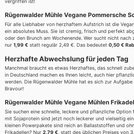
vergriffen ist!
Rügenwalder Mühle Vegane Pommersche Sc
Für alle Liebhaber von herzhaftem Aufstrich ist die Ve
ein absolutes Muss. Sie ist cremig, frisch und perfekt a
oder den Brunch am Wochenende. Wer sucht nicht nach z
nur
1,99 €
statt regulär 2,49 €. Das bedeutet
0,50 € Rab
Herzhafte Abwechslung für jeden Tag
Manchmal braucht es etwas Herzhaftes, das schnell zube
in Deutschland machen es Ihnen leicht, auch hier pflanzli
werden. Die Rügenwalder Mühle hat es sich zur Aufgabe g
Bravour!
Rügenwalder Mühle Vegane Mühlen Frikadel
Sie suchen eine schnelle, leckere und pflanzliche Option
mit Sojaprotein sind jetzt noch leckerer und vielseitig e
kleinen Powerpakete sind reich an Ballaststoffen und oh
Frikadellen? Nur
2,79 €
, statt des üblichen Preises von 