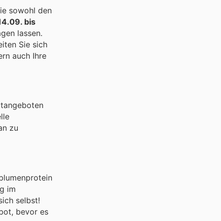
die sowohl den
14.09. bis
agen lassen.
iten Sie sich
ern auch Ihre
ktangeboten
lle
an zu
nblumenprotein
ig im
ich selbst!
bot, bevor es