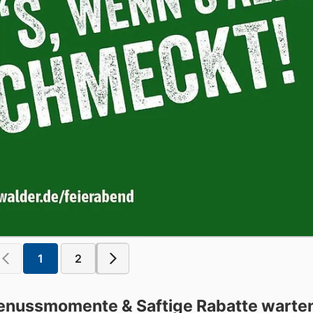
1
2
enussmomente & Saftige Rabatte warte