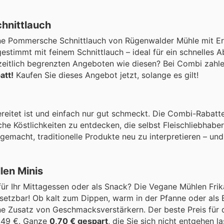
hnittlauch
gane Pommersche Schnittlauch von Rügenwalder Mühle mit E
bgestimmt mit feinem Schnittlauch – ideal für ein schnelles
eitlich begrenzten Angeboten wie diesen? Bei Combi zahle
att!
Kaufen Sie dieses Angebot jetzt, solange es gilt!
reitet ist und einfach nur gut schmeckt. Die Combi-Rabat
che Köstlichkeiten zu entdecken, die selbst Fleischliebhabe
emacht, traditionelle Produkte neu zu interpretieren – und
len Minis
 für Ihr Mittagessen oder als Snack? Die Vegane Mühlen Frik
insetzbar! Ob kalt zum Dippen, warm in der Pfanne oder als 
ne Zusatz von Geschmacksverstärkern. Der beste Preis für 
3,49 €. Ganze
0,70 € gespart
, die Sie sich nicht entgehen la