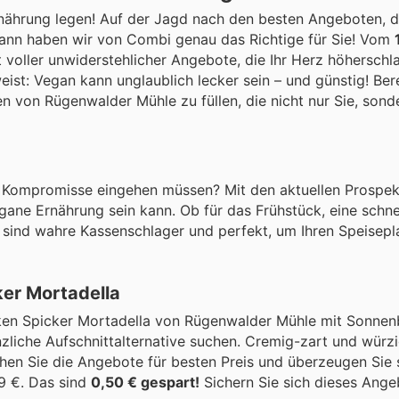
rnährung legen! Auf der Jagd nach den besten Angeboten, 
nn haben wir von Combi genau das Richtige für Sie! Vom
 voller unwiderstehlicher Angebote, die Ihr Herz höherschl
ist: Vegan kann unglaublich lecker sein – und günstig! Bere
en von Rügenwalder Mühle zu füllen, die nicht nur Sie, sond
k Kompromisse eingehen müssen? Mit den aktuellen Prospe
gane Ernährung sein kann. Ob für das Frühstück, eine schne
sind wahre Kassenschlager und perfekt, um Ihren Speisepl
er Mortadella
inken Spicker Mortadella von Rügenwalder Mühle mit Sonne
lanzliche Aufschnittalternative suchen. Cremig-zart und würz
hen Sie die Angebote für besten Preis und überzeugen Sie s
9 €. Das sind
0,50 € gespart!
Sichern Sie sich dieses Ange