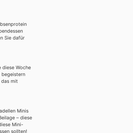
rbsenprotein
 Abendessen
n Sie dafür
te diese Woche
r begeistern
 das mit
adellen Minis
Beilage – diese
diese Mini-
ssen sollten!