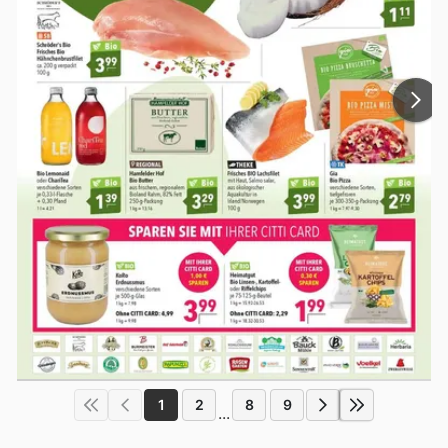
1
2
8
9
...