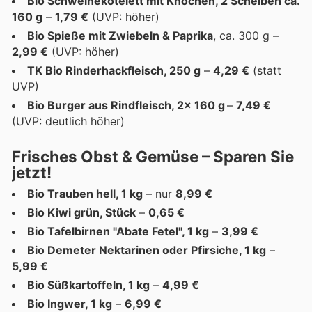
Bio Schweinekotelett mit Knochen, 2 Scheiben ca.
160 g
–
1,79 €
(UVP: höher)
Bio Spieße mit Zwiebeln & Paprika
, ca. 300 g –
2,99 €
(UVP: höher)
TK Bio Rinderhackfleisch, 250 g
–
4,29 €
(statt
UVP)
Bio Burger aus Rindfleisch, 2x 160 g
–
7,49 €
(UVP: deutlich höher)
Frisches Obst & Gemüse – Sparen Sie
jetzt!
Bio Trauben hell, 1 kg
– nur
8,99 €
Bio Kiwi grün, Stück
–
0,65 €
Bio Tafelbirnen "Abate Fetel", 1 kg
–
3,99 €
Bio Demeter Nektarinen oder Pfirsiche, 1 kg
–
5,99 €
Bio Süßkartoffeln, 1 kg
–
4,99 €
Bio Ingwer, 1 kg
–
6,99 €