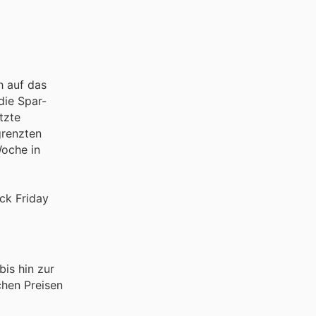
h auf das
die Spar-
tzte
grenzten
Woche in
ck Friday
bis hin zur
chen Preisen