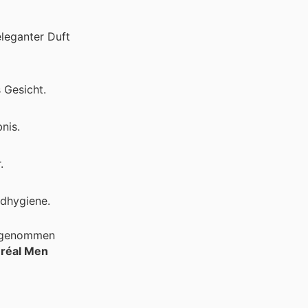
eleganter Duft
 Gesicht.
nis.
.
ndhygiene.
genommen
Oréal Men