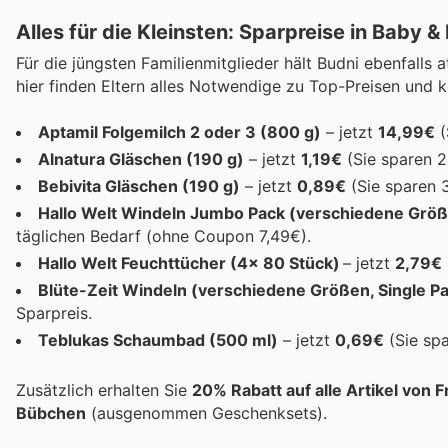
Alles für die Kleinsten: Sparpreise in Baby &
Für die jüngsten Familienmitglieder hält Budni ebenfalls
hier finden Eltern alles Notwendige zu Top-Preisen und k
Aptamil Folgemilch 2 oder 3 (800 g)
– jetzt
14,99€
(
Alnatura Gläschen (190 g)
– jetzt
1,19€
(Sie sparen 20
Bebivita Gläschen (190 g)
– jetzt
0,89€
(Sie sparen 3
Hallo Welt Windeln Jumbo Pack (verschiedene Grö
täglichen Bedarf (ohne Coupon 7,49€).
Hallo Welt Feuchttücher (4x 80 Stück)
– jetzt
2,79€
Blüte-Zeit Windeln (verschiedene Größen, Single P
Sparpreis.
Teblukas Schaumbad (500 ml)
– jetzt
0,69€
(Sie sp
Zusätzlich erhalten Sie
20% Rabatt auf alle Artikel von 
Bübchen
(ausgenommen Geschenksets).