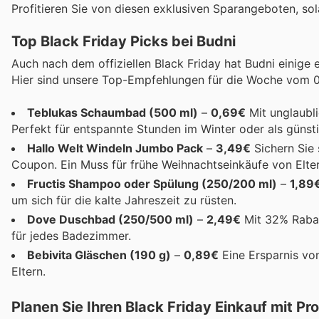
Profitieren Sie von diesen exklusiven Sparangeboten, sol
Top Black Friday Picks bei Budni
Auch nach dem offiziellen Black Friday hat Budni einige 
Hier sind unsere Top-Empfehlungen für die Woche vom 0
Teblukas Schaumbad (500 ml)
–
0,69€
Mit unglaubli
Perfekt für entspannte Stunden im Winter oder als güns
Hallo Welt Windeln Jumbo Pack
–
3,49€
Sichern Sie 
Coupon. Ein Muss für frühe Weihnachtseinkäufe von Elter
Fructis Shampoo oder Spülung (250/200 ml)
–
1,89
um sich für die kalte Jahreszeit zu rüsten.
Dove Duschbad (250/500 ml)
–
2,49€
Mit 32% Rabatt
für jedes Badezimmer.
Bebivita Gläschen (190 g)
–
0,89€
Eine Ersparnis vo
Eltern.
Planen Sie Ihren Black Friday Einkauf mit P