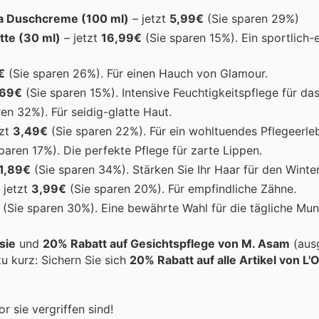
a Duschcreme (100 ml)
– jetzt
5,99€
(Sie sparen 29%)
tte (30 ml)
– jetzt
16,99€
(Sie sparen 15%). Ein sportlich-
€
(Sie sparen 26%). Für einen Hauch von Glamour.
,69€
(Sie sparen 15%). Intensive Feuchtigkeitspflege für das
en 32%). Für seidig-glatte Haut.
tzt
3,49€
(Sie sparen 22%). Für ein wohltuendes Pflegeerleb
paren 17%). Die perfekte Pflege für zarte Lippen.
1,89€
(Sie sparen 34%). Stärken Sie Ihr Haar für den Winter
 jetzt
3,99€
(Sie sparen 20%). Für empfindliche Zähne.
(Sie sparen 30%). Eine bewährte Wahl für die tägliche Mu
sie
und
20% Rabatt auf Gesichtspflege von M. Asam
(aus
 kurz: Sichern Sie sich
20% Rabatt auf alle Artikel von L'
r sie vergriffen sind!