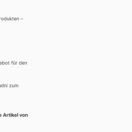
produkten –
ebot für den
udni zum
e Artikel von