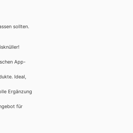
ssen sollten.
sknüller!
ischen App-
ukte. Ideal,
olle Ergänzung
ngebot für