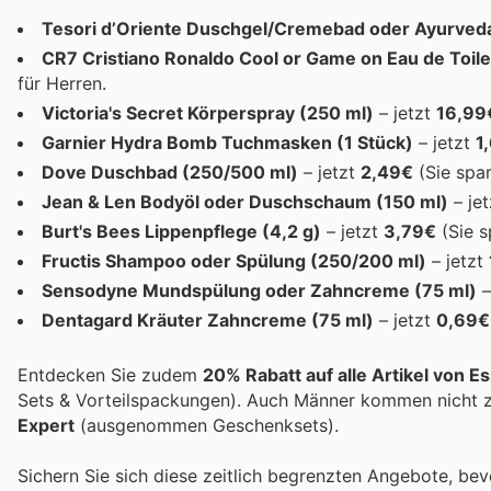
Tesori d’Oriente Duschgel/Cremebad oder Ayurved
CR7 Cristiano Ronaldo Cool or Game on Eau de Toile
für Herren.
Victoria's Secret Körperspray (250 ml)
– jetzt
16,99
Garnier Hydra Bomb Tuchmasken (1 Stück)
– jetzt
1
Dove Duschbad (250/500 ml)
– jetzt
2,49€
(Sie spar
Jean & Len Bodyöl oder Duschschaum (150 ml)
– je
Burt's Bees Lippenpflege (4,2 g)
– jetzt
3,79€
(Sie s
Fructis Shampoo oder Spülung (250/200 ml)
– jetzt
Sensodyne Mundspülung oder Zahncreme (75 ml)
–
Dentagard Kräuter Zahncreme (75 ml)
– jetzt
0,69€
Entdecken Sie zudem
20% Rabatt auf alle Artikel von Es
Sets & Vorteilspackungen). Auch Männer kommen nicht zu
Expert
(ausgenommen Geschenksets).
Sichern Sie sich diese zeitlich begrenzten Angebote, bevo