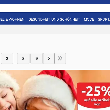
EL & WOHNEN
GESUNDHEIT UND SCHÖNHEIT
MODE
SPORT
2
8
9
...