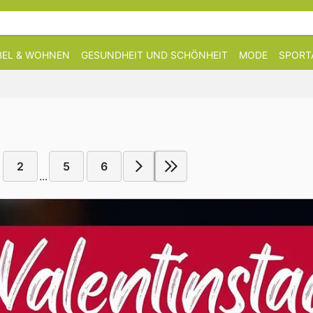
EL & WOHNEN
GESUNDHEIT UND SCHÖNHEIT
MODE
SPORT
2
5
6
...