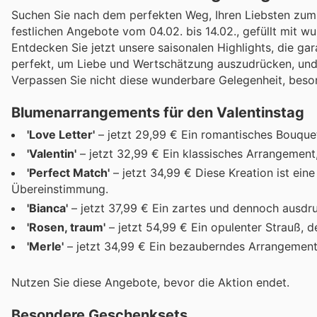
Suchen Sie nach dem perfekten Weg, Ihren Liebsten zum 
festlichen Angebote vom 04.02. bis 14.02., gefüllt mi
Entdecken Sie jetzt unsere saisonalen Highlights, die g
perfekt, um Liebe und Wertschätzung auszudrücken, und 
Verpassen Sie nicht diese wunderbare Gelegenheit, bes
Blumenarrangements für den Valentinstag
'Love Letter'
– jetzt 29,99 € Ein romantisches Bouquet
'Valentin'
– jetzt 32,99 € Ein klassisches Arrangement
'Perfect Match'
– jetzt 34,99 € Diese Kreation ist ein
Übereinstimmung.
'Bianca'
– jetzt 37,99 € Ein zartes und dennoch ausdru
'Rosen, traum'
– jetzt 54,99 € Ein opulenter Strauß, 
'Merle'
– jetzt 34,99 € Ein bezauberndes Arrangement, 
Nutzen Sie diese Angebote, bevor die Aktion endet.
Besondere Geschenksets