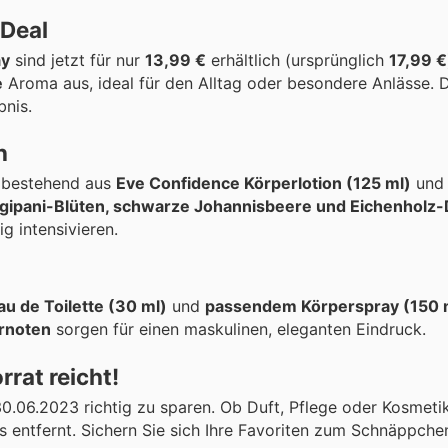
-Deal
ay
sind jetzt für nur
13,99 €
erhältlich (ursprünglich
17,99 €
e
Aroma aus, ideal für den Alltag oder besondere Anlässe. 
bnis.
n
bestehend aus
Eve Confidence Körperlotion (125 ml)
un
gipani-Blüten, schwarze Johannisbeere und Eichenholz-
g intensivieren.
u de Toilette (30 ml)
und
passendem Körperspray (150 
rnoten
sorgen für einen maskulinen, eleganten Eindruck.
rrat reicht!
0.06.2023 richtig zu sparen. Ob Duft, Pflege oder Kosmetik
 entfernt. Sichern Sie sich Ihre Favoriten zum Schnäppchen