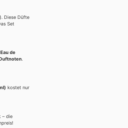
). Diese Düfte
Das Set
d
Eau de
Duftnoten
.
ml)
kostet nur
 – die
preis!