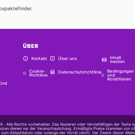
ospekteFinder.
ÜBER
Inhalt
Kontakt
Über uns
melden
Cookie-
Bedingungen
Datenschutzrichtlinie
Richtlinie
und
Konditionen
Kind
 . Alle Rechte vorbehalten. Das Kopieren oder Vervielfältigen der Texte i
hüren dienen nur der Veranschaulichung. Ermäßigte Preise stammen von offi
s zum Ablaufdatum oder solange der Vorrat reicht. Der Zweck dieser Websi