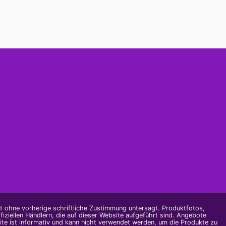
st ohne vorherige schriftliche Zustimmung untersagt. Produktfotos,
ziellen Händlern, die auf dieser Website aufgeführt sind. Angebote
te ist informativ und kann nicht verwendet werden, um die Produkte zu