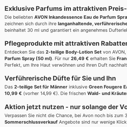
Exklusive Parfums im attraktiven Preis
Die beliebten
AVON Inkandessence Eau de Parfum Spr
zeichnen sich durch ihre
langanhaltende, verführerisch
beinhaltet 30 ml und garantiert ein angenehmes Dufterle
Pflegeprodukte mit attraktiven Rabatte
Entdecken Sie das
2-teilige Body-Lotion Set
von AVON, 
Parfum Spray (50 ml)
. Für nur
26,49 €
erhalten Sie
Fran
Perfekt, um Ihre Haut verwöhnen und Ihren Duft nachhalti
Verführerische Düfte für Sie und Ihn
Das
2-teilige Set für Männer
inklusive
Green Fougere Ea
10,99 €
(vorher 14,99 €). Die frischen
Wald- und Kräute
Aktion jetzt nutzen - nur solange der Vo
Verpassen Sie nicht die Chance, bei Avon noch bis zum 3
Sommerschlussverkauf
Angebote sind nur wenige Klicks