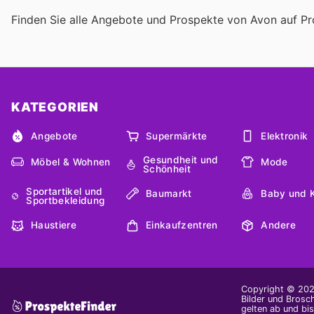
Finden Sie alle Angebote und Prospekte von Avon auf Pr
KATEGORIEN
Angebote
Supermärkte
Elektronik
Gesundheit und
Möbel & Wohnen
Mode
Schönheit
Sportartikel und
Baumarkt
Baby und 
Sportbekleidung
Haustiere
Einkaufzentren
Andere
Copyright © 2026
Bilder und Brosc
gelten ab und bi