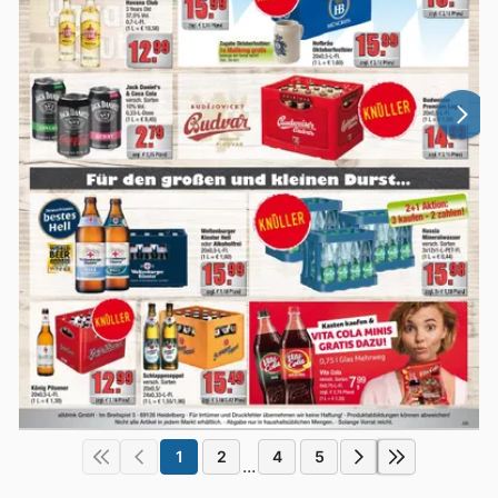
1
2
4
5
...