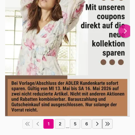
1
2
5
6
...